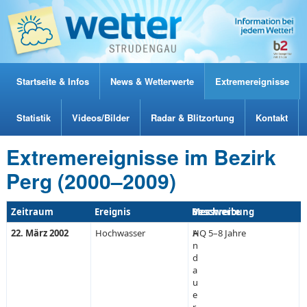
Startseite & Infos
News & Wetterwerte
Extremereignisse
Statistik
Videos/Bilder
Radar & Blitzortung
Kontakt
Extremereignisse im Bezirk
Perg (2000–2009)
Zeitraum
Ereignis
Beschreibung
Messwerte
22. März 2002
Hochwasser
A
HQ 5–8 Jahre
n
d
a
u
e