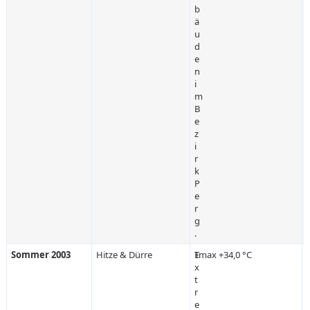
b
ä
u
d
e
n
i
m
B
e
z
i
r
k
P
e
r
g
.
Sommer 2003
Hitze & Dürre
E
Tmax +34,0 °C
x
t
r
e