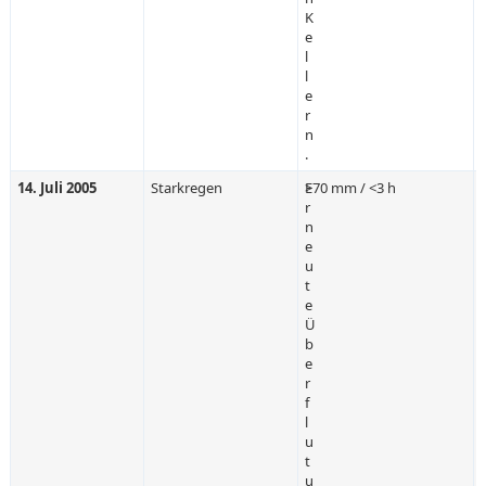
K
e
l
l
e
r
n
.
14. Juli 2005
Starkregen
E
>70 mm / <3 h
r
n
e
u
t
e
Ü
b
e
r
f
l
u
t
u