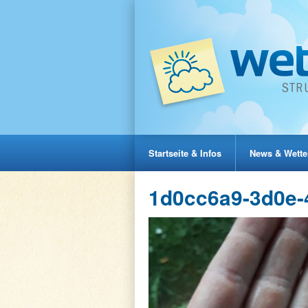
Startseite & Infos
News & Wette
1d0cc6a9-3d0e-