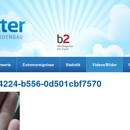
rwerte
Extremereignisse
Statistik
Videos/Bilder
4224-b556-0d501cbf7570