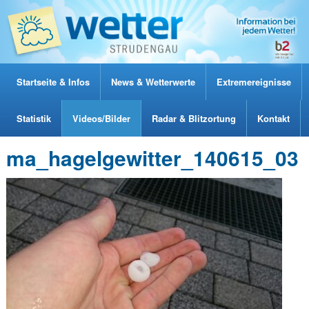
Startseite & Infos
News & Wetterwerte
Extremereignisse
Statistik
Videos/Bilder
Radar & Blitzortung
Kontakt
ma_hagelgewitter_140615_03